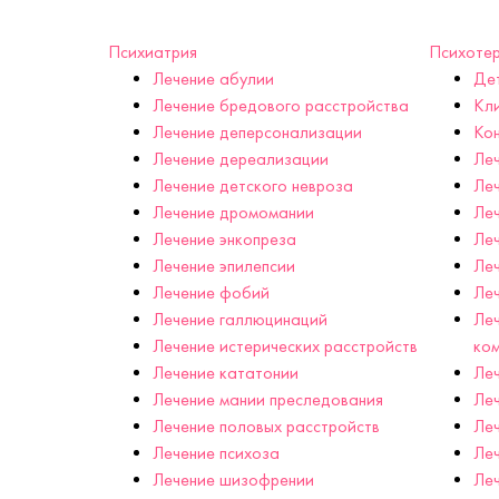
Психиатрия
Психоте
Лечение абулии
Дет
Лечение бредового расстройства
Кли
Лечение деперсонализации
Кон
Лечение дереализации
Леч
Лечение детского невроза
Леч
Лечение дромомании
Леч
Лечение энкопреза
Леч
Лечение эпилепсии
Леч
Лечение фобий
Ле
Лечение галлюцинаций
Леч
Лечение истерических расстройств
ком
Лечение кататонии
Леч
Лечение мании преследования
Леч
Лечение половых расстройств
Леч
Лечение психоза
Леч
Лечение шизофрении
Леч