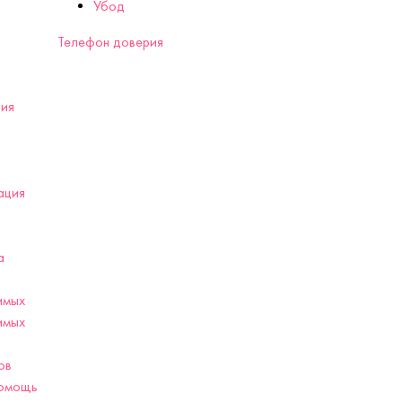
Убод
Телефон доверия
ия
ация
а
имых
имых
ов
помощь