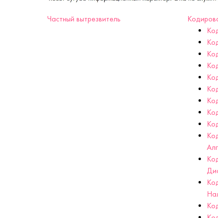
Частный вытрезвитель
Кодиров
Ко
Ко
Код
Ко
Ко
Ко
Ко
Ко
Код
Ко
Ал
Ко
Ди
Ко
На
Код
Ко