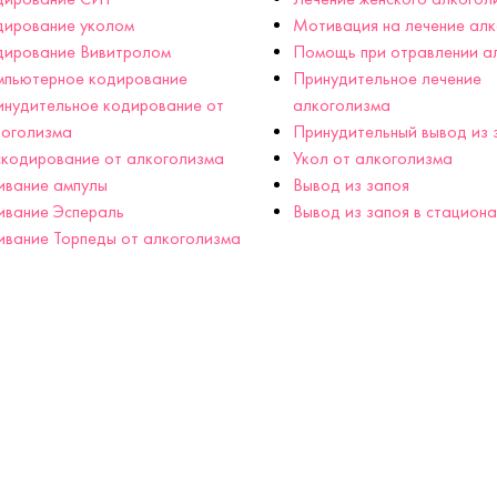
дирование уколом
Мотивация на лечение ал
дирование Вивитролом
Помощь при отравлении а
мпьютерное кодирование
Принудительное лечение
нудительное кодирование от
алкоголизма
коголизма
Принудительный вывод из 
кодирование от алкоголизма
Укол от алкоголизма
ивание ампулы
Вывод из запоя
ивание Эспераль
Вывод из запоя в стацион
вание Торпеды от алкоголизма