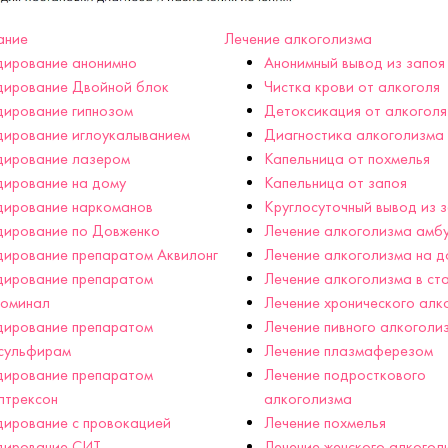
ание
Лечение алкоголизма
дирование анонимно
Анонимный вывод из запоя
дирование Двойной блок
Чистка крови от алкоголя
ирование гипнозом
Детоксикация от алкоголя
дирование иглоукалыванием
Диагностика алкоголизма
дирование лазером
Капельница от похмелья
дирование на дому
Капельница от запоя
дирование наркоманов
Круглосуточный вывод из 
дирование по Довженко
Лечение алкоголизма амб
ирование препаратом Аквилонг
Лечение алкоголизма на д
дирование препаратом
Лечение алкоголизма в ст
гоминал
Лечение хронического алк
дирование препаратом
Лечение пивного алкоголи
сульфирам
Лечение плазмаферезом
дирование препаратом
Лечение подросткового
лтрексон
алкоголизма
ирование с провокацией
Лечение похмелья
дирование СИТ
Лечение женского алкогол