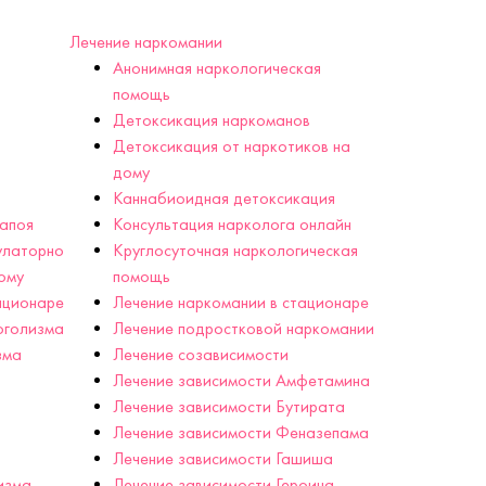
Лечение наркомании
Анонимная наркологическая
помощь
Детоксикация наркоманов
Детоксикация от наркотиков на
дому
Каннабиоидная детоксикация
запоя
Консультация нарколога онлайн
улаторно
Круглосуточная наркологическая
ому
помощь
ационаре
Лечение наркомании в стационаре
оголизма
Лечение подростковой наркомании
зма
Лечение созависимости
Лечение зависимости Амфетамина
Лечение зависимости Бутирата
Лечение зависимости Феназепама
Лечение зависимости Гашиша
изма
Лечение зависимости Героина