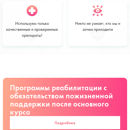
Стоимость
Заказать
от 3600 руб
Программы реабилитации с
обязательством пожизненной
поддержки после основного
курса
Подробнее