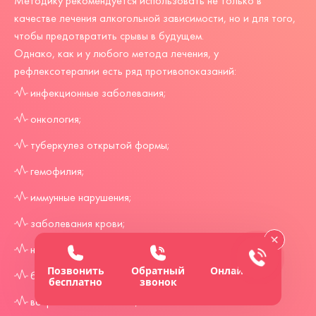
Методику рекомендуется использовать не только в
качестве лечения алкогольной зависимости, но и для того,
чтобы предотвратить срывы в будущем.
Однако, как и у любого метода лечения, у
рефлексотерапии есть ряд противопоказаний:
инфекционные заболевания;
онкология;
туберкулез открытой формы;
гемофилия;
иммунные нарушения;
заболевания крови;
наличие эпилепсии или судорог;
Позвонить
Обратный
Онлайн-чат
болезни кровеносной системы;
бесплатно
звонок
возраст более 75 лет;