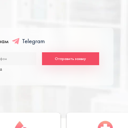
енам
Telegram
Отправить заявку
та