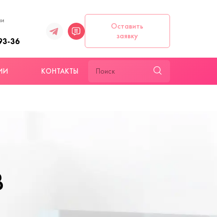
ии
Оставить
заявку
93-36
ИИ
КОНТАКТЫ
В