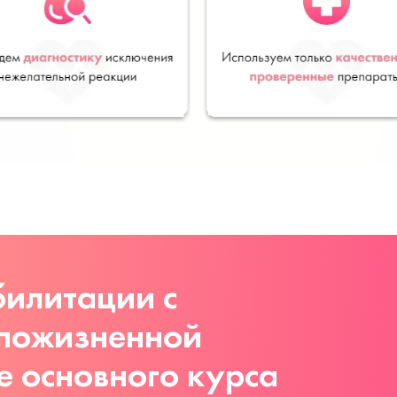
илитации с
 пожизненной
е основного курса