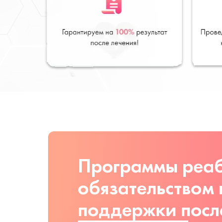
Программы реаб
обязательством
поддержки посл