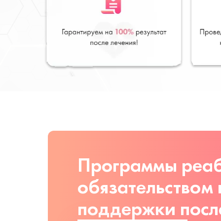
Программы реаб
обязательством
поддержки посл