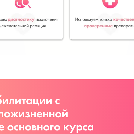
илитации с
 пожизненной
е основного курса