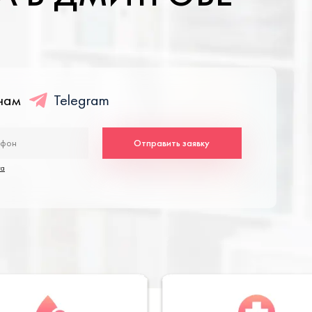
енам
Telegram
Отправить заявку
та