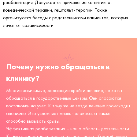
реабилитация. Допускается применение когнитивно-
поведенческой терапии, гештальт-терапии. Также
организуются беседы с родственниками пациентов, которых
лечат от созависимости.
Почему нужно обращаться в
клинику?
Многие зависимые, желающие пройти лечение, не хотят
обращаться в государственные центры. Они опасаются
постановки на учет. К тому же не везде лечение происходит
анонимно. Это усложняет жизнь человека, а также
способно вызывать срывы.
Эффективная реабилитация – наша область деятельности.
Клиника гарантирует конфиденциальность. Каждый прием