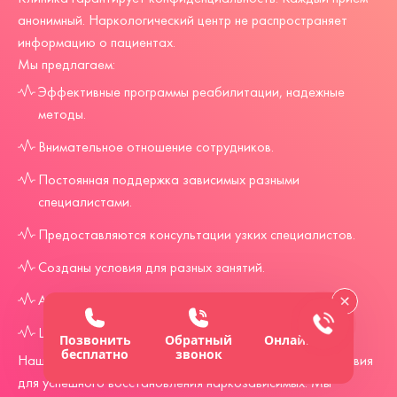
анонимный. Наркологический центр не распространяет
информацию о пациентах.
Мы предлагаем:
Эффективные программы реабилитации, надежные
методы.
Внимательное отношение сотрудников.
Постоянная поддержка зависимых разными
специалистами.
Предоставляются консультации узких специалистов.
Созданы условия для разных занятий.
Анонимное нахождение в клинике.
Цена на каждую услугу доступная.
Позвонить
Обратный
Онлайн-чат
бесплатно
звонок
Наш частный реабилитационный центр создал все условия
для успешного восстановления наркозависимых. Мы