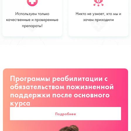
Стоимость
Заказать
от 2 000 руб
Программы реабилитации с
обязательством пожизненной
поддержки после основного
курса
Подробнее