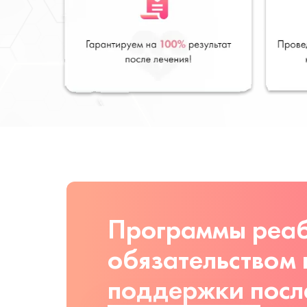
Программы реаб
обязательством
поддержки посл