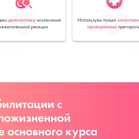
илитации с
 пожизненной
е основного курса