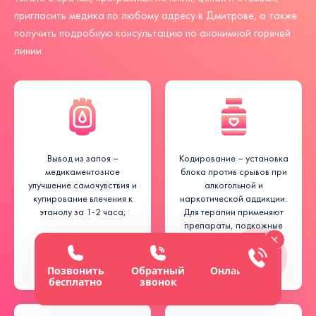
пригласить медика по любому адресу в Дмитрове, а также
получить подробную консультацию по анонимной горячей
линии.
Вывод из запоя –
Кодирование – установка
медикаментозное
блока против срывов при
улучшение самочувствия и
алкогольной и
купирование влечения к
наркотической аддикции.
этанолу за 1-2 часа;
Для терапии применяют
препараты, подкожные
капсулы
пролонгированного
действия, гипноз;
Позвонить
Обратный
Онлайн-чат
бесплатно
звонок