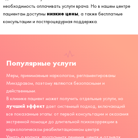
необходимость оплачивать услуги врача. Но в нашем центре
низкие цены
пациентам доступны
, а также бесплатные
консультации и постпроцедурная поддержка.
Популярные услуги
Меры, принимаемые наркологом, регламентированы
Минздравом, поэтому являются безопасными и
действенными.
В клинике пациент может получить отдельные услуги, но
лучший эффект
дает системный подход, включающий
все показанные этапы: от первой консультации и оказания
экстренной помощи до длительной психокоррекции в
наркологическом реабилитационном центре.
Узнать о врачах, программах лечения, ценах и отзывах,