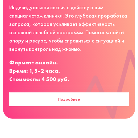
Индивидуальная сессия с действующим
специалистом клиники. Это глубокая проработка
запроса, которая усиливает эффективность
основной лечебной программы. Помогаем найти
опору и ресурс, чтобы справиться с ситуацией и
вернуть контроль над жизнью.
Формат: онлайн.
Время: 1,5–2 часа.
Стоимость: 4 500 руб.
Подробнее