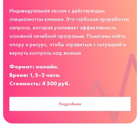
Индивидуальная сессия с действующим
специалистом клиники. Это глубокая проработка
запроса, которая усиливает эффективность
основной лечебной программы. Помогаем найти
опору и ресурс, чтобы справиться с ситуацией и
вернуть контроль над жизнью.
Формат: онлайн.
Время: 1,5–2 часа.
Стоимость: 4 500 руб.
Подробнее