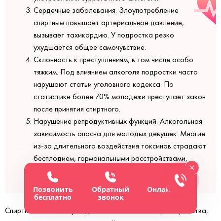
Сердечные заболевания. Злоупотребление
спиртным повышает артериальное давление,
вызывает тахикардию. У подростка резко
ухудшается общее самочувствие.
Склонность к преступлениям, в том числе особо
тяжким. Под влиянием алкоголя подростки часто
нарушают статьи уголовного кодекса. По
статистике более 70% молодежи преступает закон
после принятия спиртного.
Нарушение репродуктивных функций. Алкогольная
зависимость опасна для молодых девушек. Многие
из-за длительного воздействия токсинов страдают
бесплодием, гормональными расстройствами,
другими гинекологическими заболеваниями.
Позвонить
Обратный
Онлайн-чат
бесплатно
звонок
Спиртное вызывает у подростков психические расстройства,