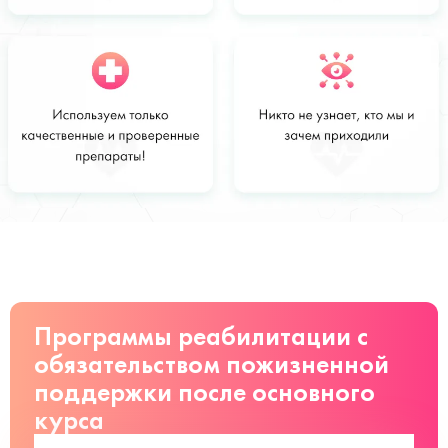
Стоимость
Заказать
от 3200 руб
Программы реабилитации с
обязательством пожизненной
поддержки после основного
курса