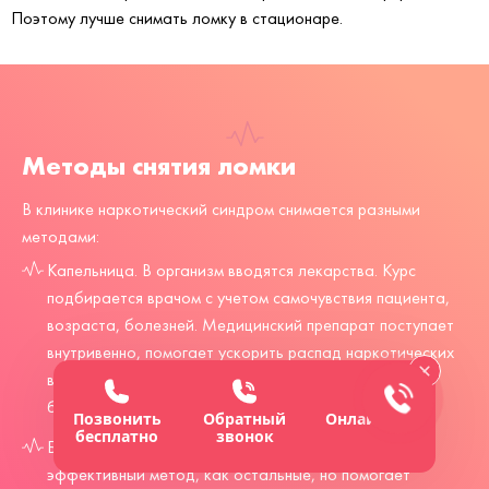
Поэтому лучше снимать ломку в стационаре.
Методы снятия ломки
В клинике наркотический синдром снимается разными
методами:
Капельница. В организм вводятся лекарства. Курс
подбирается врачом с учетом самочувствия пациента,
возраста, болезней. Медицинский препарат поступает
внутривенно, помогает ускорить распад наркотических
веществ, а также вывести их. Поэтому у больного
быстро улучшается состояние.
Позвонить
Обратный
Онлайн-чат
бесплатно
звонок
Безмедикаментозная детоксикация. Это не такой
эффективный метод, как остальные, но помогает