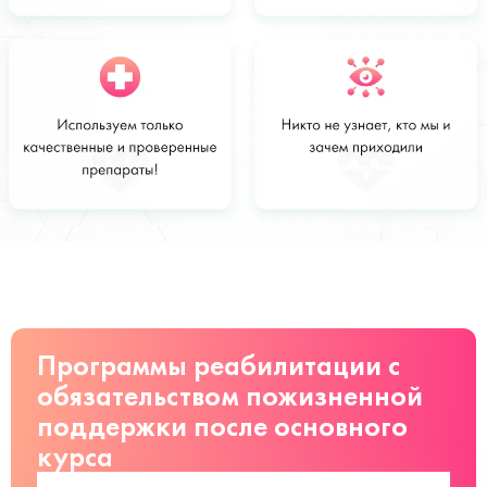
Стоимость
Заказать
от 3000 руб
Программы реабилитации с
обязательством пожизненной
поддержки после основного
курса