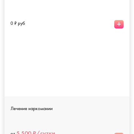
+
0 ₽ руб
Лечение наркомании
5 500 ₽/сутки
от