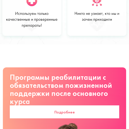
Стоимость
Заказать
от 10 000
руб
Программы реабилитации с
обязательством пожизненной
поддержки после основного
курса
Подробнее