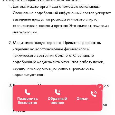
Детоксикацию организма с помощью капельницы.
Специально подобранный инфузионный состав ускоряет
выведение продуктов распада этилового спирта,
скопившихся в тканях и органах. Это снимает симптомы
интоксикации.
Медикаментозную терапию. Принятие препаратов
нацелено на восстановление физического и
психического состояния больного. Специально
подобранные медикаменты улучшают работу почек,
сердца, иных органов, устраняют тревожность,
нормализуют сон.
Кодирование. Процедура проводится только с личного
согласия пациента. Это закрепительная терапия
помогающая избежать рецидива после выписки из
Позвонить
Обратный
Онлайн-чат
бесплатно
звонок
стационара. Метод и сроки кодировки определяются
врачом.