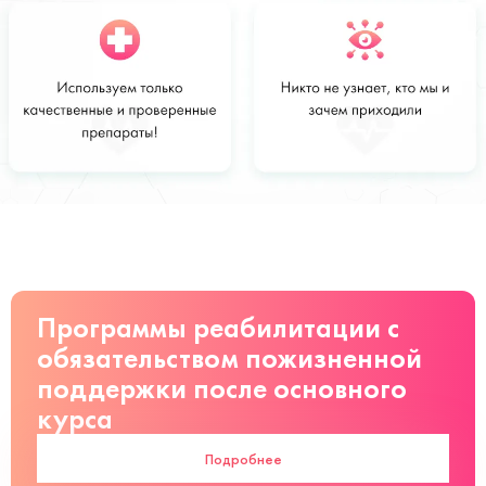
Стоимость
Заказать
от 6 200 руб
Программы реабилитации с
обязательством пожизненной
поддержки после основного
курса
Подробнее