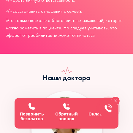
брать личную ответственность;
восстановить отношения с семьей.
Это только несколько благоприятных изменений, которые
можно заметить в пациенте. Но следует учитывать, что
эффект от реабилитации может отличаться.
Наши доктора
Позвонить
Обратный
Онлайн-чат
бесплатно
звонок