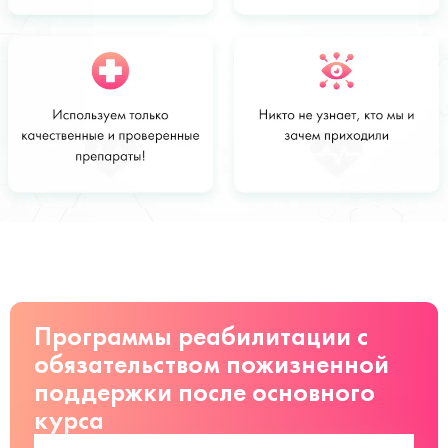
Стоимость
Заказать
от 5000 руб
Программы реабилитации с
обязательством пожизненной
поддержки после основного
курса