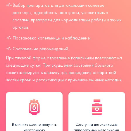
Выбор препаратов для детоксикации солевые
растворы, адсорбенты, ноотропы, успокитльные
составы, препараты для нормализации работы важных
органов.
Постановка капельницы и наблюдение.
Составление рекомендаций.
При тяжелой форме отравление капельницы повторяют на
следующие сутки. При ухудшении состояния больного
госпитализируют в клинику для проведения аппаратной
чистки крови и детоксикации с применением иных методик.
В клинике можно получить
Доступна детоксикация
неотложную
аппаратными методиками,