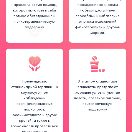
наркологическую помощь,
проведение кодировки
которая включает в себя
любыми доступными
полное обследование и
способами и избавление
психотерапевтическую
от риска осложнений
поддержку.
физиотерапией и другими
мерами.
Преимущество
В платном стационаре
стационарной терапии – в
пациентам предлагают
круглосуточном
хорошие условия: уютные
наблюдении
палаты, полезное питание,
квалифицированных
психологическую
наркологов,
поддержку.
реаниматологов и других
врачей, а также в
возможности провести все
предлагаемые