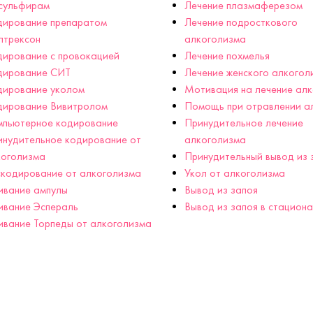
сульфирам
Лечение плазмаферезом
дирование препаратом
Лечение подросткового
лтрексон
алкоголизма
ирование с провокацией
Лечение похмелья
дирование СИТ
Лечение женского алкогол
дирование уколом
Мотивация на лечение ал
дирование Вивитролом
Помощь при отравлении а
мпьютерное кодирование
Принудительное лечение
нудительное кодирование от
алкоголизма
коголизма
Принудительный вывод из 
кодирование от алкоголизма
Укол от алкоголизма
ивание ампулы
Вывод из запоя
ивание Эспераль
Вывод из запоя в стацион
вание Торпеды от алкоголизма