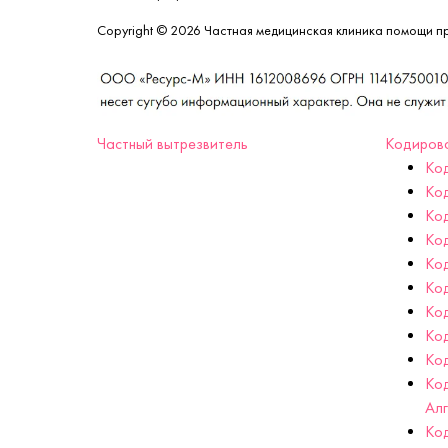
Copyright © 2026 Частная медицинская клиника помощи п
Частный вытрезвитель
Кодиров
Ко
Ко
Код
Ко
Ко
Ко
Ко
Ко
Код
Ко
Ал
Ко