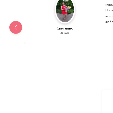
нарк
Посл
всег
любо
Светлана
34 года