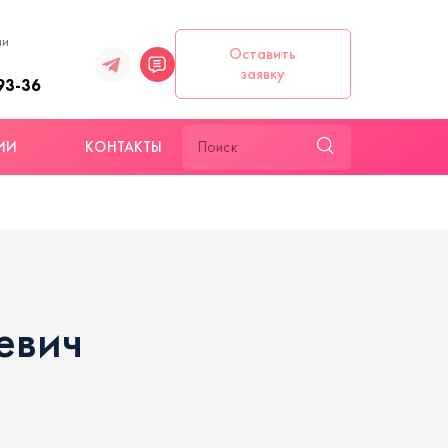
ии
Оставить
заявку
93-36
ИИ
КОНТАКТЫ
евич