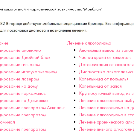
ри алкогольной и наркотической зависимостях "Монблан"
ание
Лечение алкоголизма
дирование анонимно
Анонимный вывод из запоя
дирование Двойной блок
Чистка крови от алкоголя
ирование гипнозом
Детоксикация от алкоголя
дирование иглоукалыванием
Диагностика алкоголизма
дирование лазером
Капельница от похмелья
дирование на дому
Капельница от запоя
дирование наркоманов
Круглосуточный вывод из 
дирование по Довженко
Лечение алкоголизма амб
ирование препаратом Аквилонг
Лечение алкоголизма на д
дирование препаратом
Лечение алкоголизма в ст
гоминал
Лечение хронического алк
дирование препаратом
Лечение пивного алкоголи