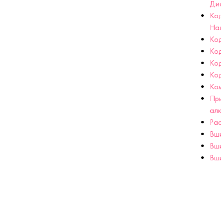
Ди
Ко
На
Код
Ко
Ко
Ко
Ко
При
ал
Рас
Вш
Вш
Вши