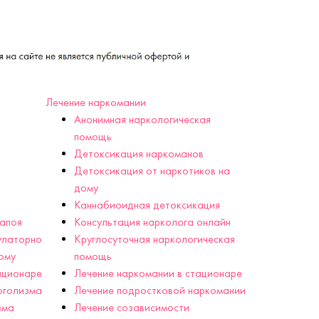
Лечение наркомании
Анонимная наркологическая
помощь
Детоксикация наркоманов
Детоксикация от наркотиков на
дому
Каннабиоидная детоксикация
запоя
Консультация нарколога онлайн
улаторно
Круглосуточная наркологическая
ому
помощь
ационаре
Лечение наркомании в стационаре
оголизма
Лечение подростковой наркомании
зма
Лечение созависимости