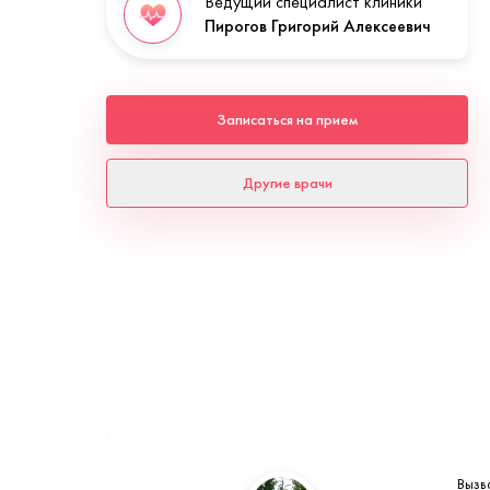
Ведущий специалист клиники
Пирогов Григорий Алексеевич
Записаться на прием
Другие врачи
Вызв