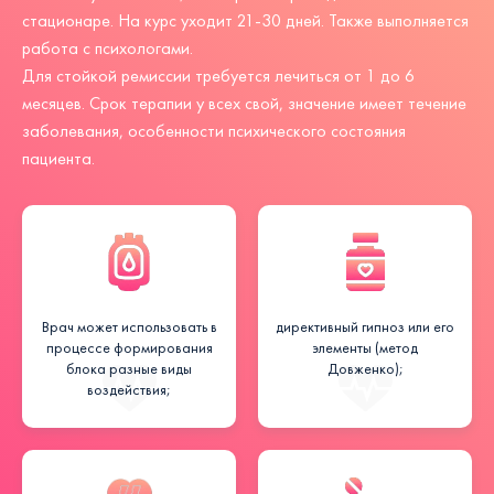
стационаре. На курс уходит 21-30 дней. Также выполняется
работа с психологами.
Для стойкой ремиссии требуется лечиться от 1 до 6
месяцев. Срок терапии у всех свой, значение имеет течение
заболевания, особенности психического состояния
пациента.
Врач может использовать в
директивный гипноз или его
процессе формирования
элементы (метод
блока разные виды
Довженко);
воздействия;