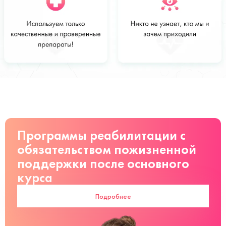
Стоимость
Заказать
от 3000 руб
Программы реабилитации с
обязательством пожизненной
поддержки после основного
курса
Подробнее