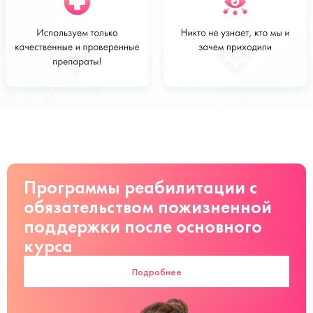
Стоимость
Заказать
от 2000 руб
Программы реабилитации с
обязательством пожизненной
поддержки после основного
курса
Подробнее