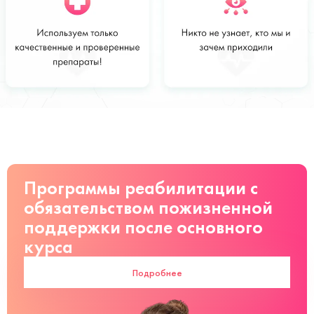
Стоимость
Заказать
от 3000 руб
Программы реабилитации с
обязательством пожизненной
поддержки после основного
курса
Подробнее