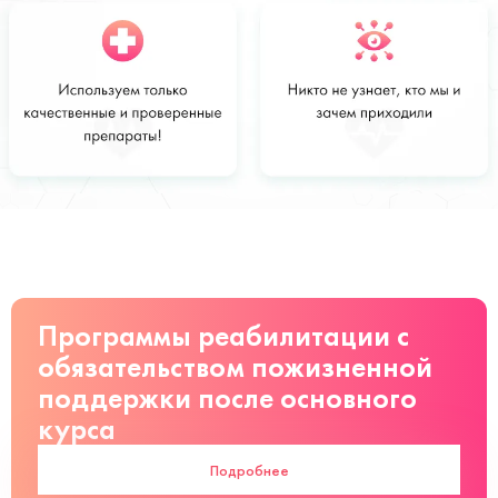
Стоимость
Заказать
от 2300 руб
Программы реабилитации с
обязательством пожизненной
поддержки после основного
курса
Подробнее